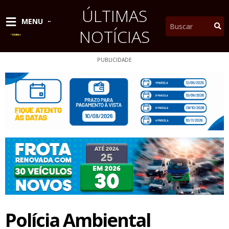
Ir
ÚLTIMAS
para
Pesquisar
MENU
o
NOTÍCIAS
conteúdo
PUBLICIDADE
Polícia Ambiental