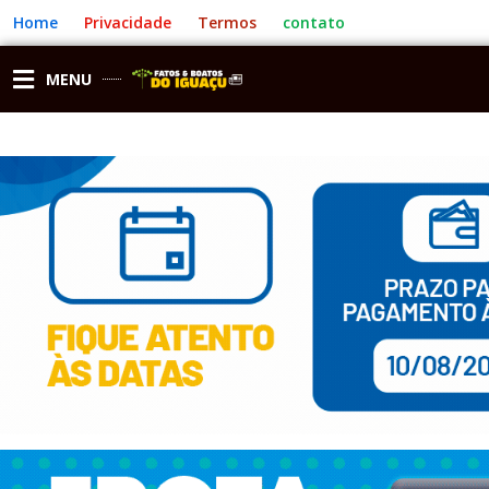
Ir
Home
Privacidade
Termos
contato
para
o
conteúdo
MENU