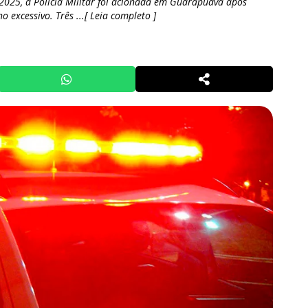
2025, a Polícia Militar foi acionada em Guarapuava após
excessivo. Três ...[ Leia completo ]