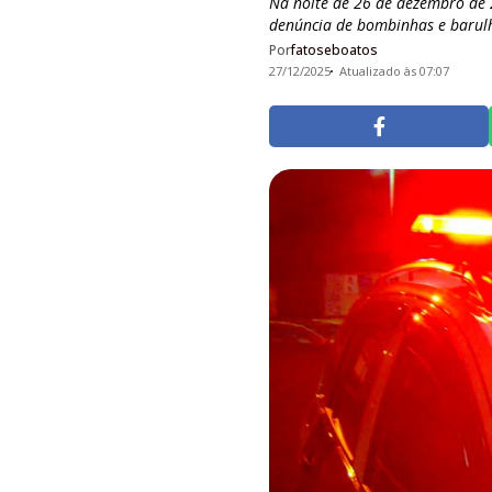
Na noite de 26 de dezembro de 
denúncia de bombinhas e barulho 
Por
fatoseboatos
27/12/2025
Atualizado às 07:07