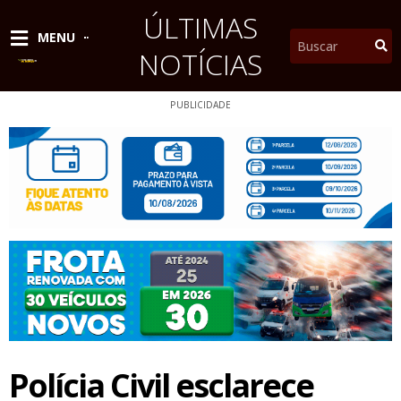
Ir
ÚLTIMAS
para
Pesquisar
MENU
o
NOTÍCIAS
conteúdo
PUBLICIDADE
Polícia Civil esclarece