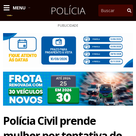
Ir
POLÍCIA
Pesquisar
MENU
para
o
conteúdo
PUBLICIDADE
Polícia Civil prende
mulher por tentativa de