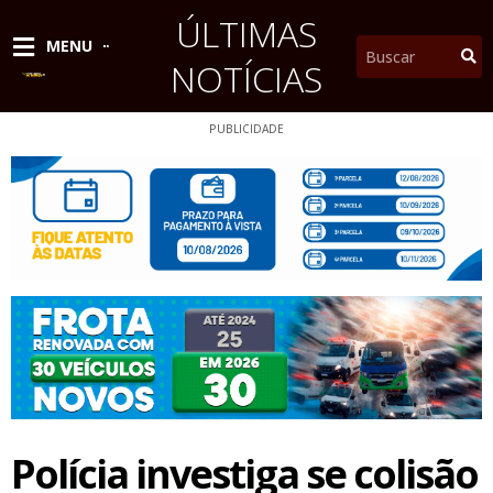
Ir
ÚLTIMAS
para
Pesquisar
MENU
o
NOTÍCIAS
conteúdo
PUBLICIDADE
Polícia investiga se colisão