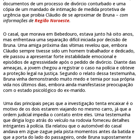
documentos de um processo de divórcio conturbado e uma
cópia de um mandado de intimação de medida protetiva de
urgência que proibia Cláudio de se aproximar de Bruna –
com
informações de
Região Noroeste
.
O casal, que morava em Bebedouro, estava junto há oito anos,
mas enfrentava uma separação difícil iniciada por decisão de
Bruna. Uma amiga próxima das vítimas revelou que, embora
Cláudio sempre tivesse sido um homem trabalhador e dedicado,
ele passou a apresentar forte instabilidade emocional e
episódios de agressividade após o pedido de divórcio. Diante das
ameaças, a jovem chegou a registrar o caso na polícia e obteve
a proteção legal na Justiça. Segundo o relato dessa testemunha,
Bruna vinha demonstrando muito medo e temia por sua própria
vida nos últimos dias, embora ainda manifestasse preocupação
com o estado psicológico do ex-marido.
Uma das principais peças que a investigação tenta encaixar é o
motivo de os dois estarem viajando no mesmo carro, já que a
ordem judicial impedia o contato entre eles. Uma testemunha
que dirigia logo atrás do veículo na rodovia forneceu detalhes
intrigantes à polícia. Ela relatou que o automóvel do casal
andava em zigue-zague pela pista momentos antes da batida e
que a porta do lado do passageiro, onde Bruna supostamente