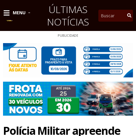
Ir
ÚLTIMAS
para
Pesquisar
MENU
o
NOTÍCIAS
conteúdo
PUBLICIDADE
Polícia Militar apreende