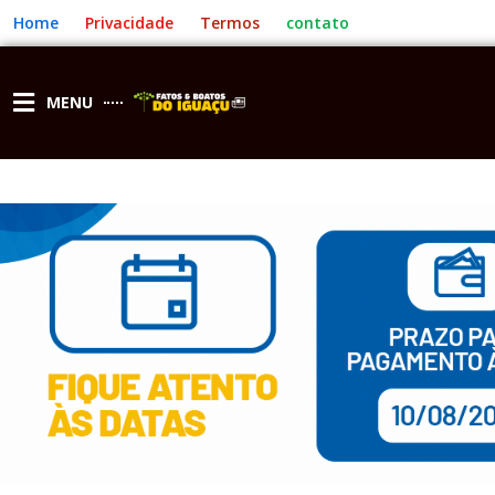
Ir
Home
Privacidade
Termos
contato
para
o
conteúdo
MENU