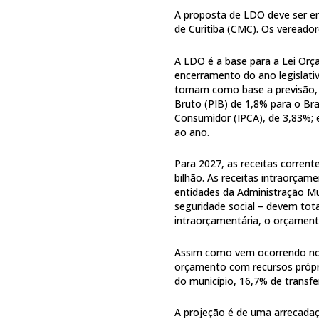
A proposta de LDO deve ser en
de Curitiba (CMC). Os vereado
A LDO é a base para a Lei Orç
encerramento do ano legislati
tomam como base a previsão, 
Bruto (PIB) de 1,8% para o Bra
Consumidor (IPCA), de 3,83%; 
ao ano.
Para 2027, as receitas corrent
bilhão. As receitas intraorçam
entidades da Administração Mu
seguridade social – devem tot
intraorçamentária, o orçamento
Assim como vem ocorrendo nos 
orçamento com recursos própri
do município, 16,7% de transfe
A projeção é de uma arrecadaç