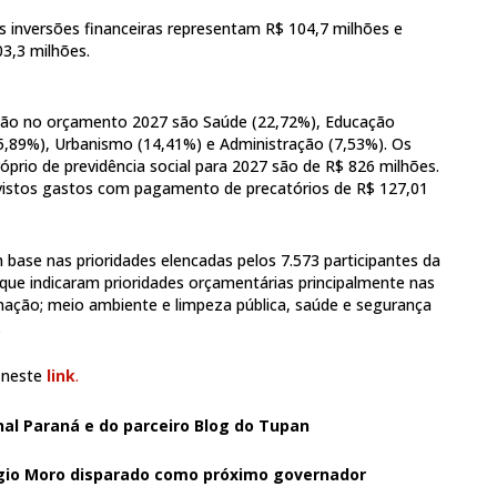
as inversões financeiras representam R$ 104,7 milhões e
03,3 milhões.
nção no orçamento 2027 são Saúde (22,72%), Educação
15,89%), Urbanismo (14,41%) e Administração (7,53%). Os
óprio de previdência social para 2027 são de R$ 826 milhões.
vistos gastos com pagamento de precatórios de R$ 127,01
base nas prioridades elencadas pelos 7.573 participantes da
, que indicaram prioridades orçamentárias principalmente nas
nação; meio ambiente e limpeza pública, saúde e segurança
.
a neste
link
.
nal Paraná e do parceiro Blog do Tupan
rgio Moro disparado como próximo governador