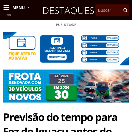
Ir
DESTAQUES
Pesquisar
MENU
para
o
conteúdo
PUBLICIDADE
Previsão do tempo para
Foz do Iguaçu antes do