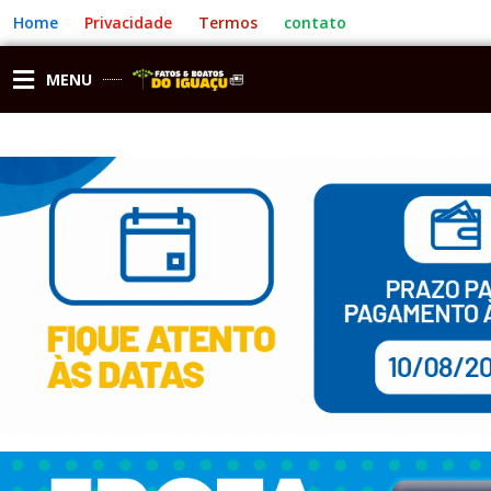
Ir
Home
Privacidade
Termos
contato
para
o
conteúdo
MENU