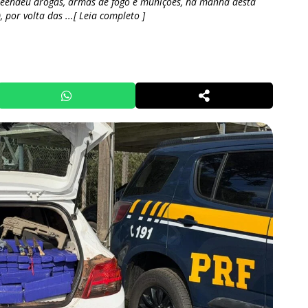
preendeu drogas, armas de fogo e munições, na manhã desta
 por volta das ...[ Leia completo ]