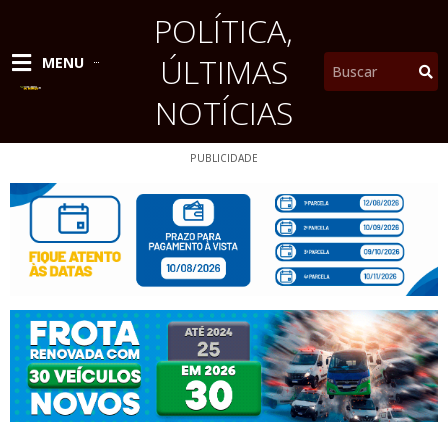
Ir
POLÍTICA
,
para
o
ÚLTIMAS
Pesquisar
MENU
conteúdo
NOTÍCIAS
PUBLICIDADE