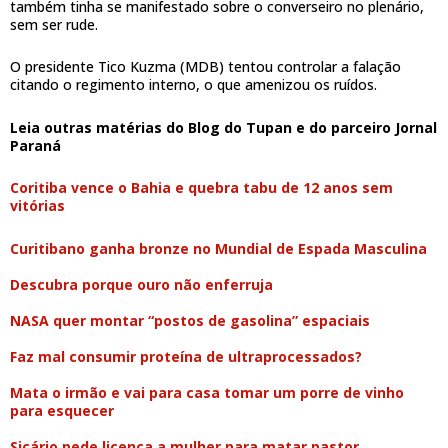
também tinha se manifestado sobre o converseiro no plenário,
sem ser rude.
O presidente Tico Kuzma (MDB) tentou controlar a falação
citando o regimento interno, o que amenizou os ruídos.
Leia outras matérias do Blog do Tupan e do parceiro Jornal
Paraná
Coritiba vence o Bahia e quebra tabu de 12 anos sem
vitórias
Curitibano ganha bronze no Mundial de Espada Masculina
Descubra porque ouro não enferruja
NASA quer montar “postos de gasolina” espaciais
Faz mal consumir proteína de ultraprocessados?
Mata o irmão e vai para casa tomar um porre de vinho
para esquecer
Sicário pede licença a mulher para matar pastor