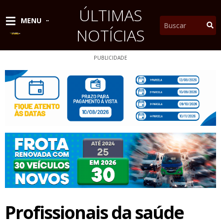
Ir
ÚLTIMAS
para
Pesquisar
MENU
o
NOTÍCIAS
conteúdo
PUBLICIDADE
Profissionais da saúde