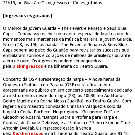
21h15, no Guairão. Os ingressos estão esgotados.
[Ingressos esgotados]
O Melhor da Jovem Guarda – The Fevers e Renato e Seus Blue
Caps – Curitiba vai receber uma noite especial dedicada a um dos
momentos mais marcantes da música brasileira: a Jovem Guarda.
No dia 28, às 19h, as bandas The Fevers e Renato & Seus Blue
Caps sobem ao palco do Guairão para revisitar os sucessos que
embalaram sonhos e corações de milhões de brasileiros durante
a era de ouro. Os ingressos podem ser adquiridos
pela
DiskIngressos
e na bilheteria do Teatro Guaíra.
Concerto da OSP apresentação da harpa – A nova harpa da
Orquestra Sinfônica do Paraná (OSP) será oficialmente
apresentada ao público em um concerto especialmente dedicado
ao instrumento, neste domingo (28), às 10h30, no Auditório
Bento Munhoz da Rocha Neto (Guairão), no Teatro Guaíra. Com
regência do maestro convidado Christian Vásquez e solo da
harpista Cecília Pacheco. No programa “Guilherme Tell”, de
Gioacchino Rossini, “Danças Sacra e Profana para Harpa e
Cordas”, de Claude Debussy, e a “Sinfonia n.º 7 em ré menor”, de
Antonín Dvořák. Os ingressos estão à venda
pelo
DiskIngressos
e na bilheteria do Teatro Guaíra, por R$ 10