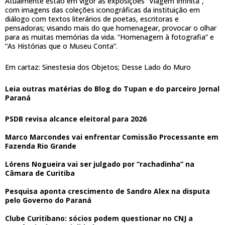
Atualmente estão em vigor as exposições “Viagem Infinita”,
com imagens das coleções iconográficas da instituição em
diálogo com textos literários de poetas, escritoras e
pensadoras; visando mais do que homenagear, provocar o olhar
para as muitas memórias da vida. “Homenagem à fotografia” e
“As Histórias que o Museu Conta”.
Em cartaz: Sinestesia dos Objetos; Desse Lado do Muro
Leia outras matérias do Blog do Tupan e do parceiro Jornal
Paraná
PSDB revisa alcance eleitoral para 2026
Marco Marcondes vai enfrentar Comissão Processante em
Fazenda Rio Grande
Lórens Nogueira vai ser julgado por “rachadinha” na
Câmara de Curitiba
Pesquisa aponta crescimento de Sandro Alex na disputa
pelo Governo do Paraná
Clube Curitibano: sócios podem questionar no CNJ a