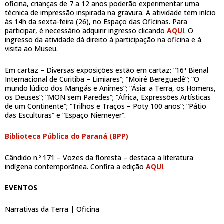
oficina, crianças de 7 a 12 anos poderão experimentar uma
técnica de impressão inspirada na gravura. A atividade tem início
às 14h da sexta-feira (26), no Espaço das Oficinas. Para
participar, é necessário adquirir ingresso clicando
AQUI
. O
ingresso da atividade dá direito à participação na oficina e à
visita ao Museu.
Em cartaz – Diversas exposições estão em cartaz: “16ª Bienal
Internacional de Curitiba – Limiares”; “Moiré Bereguedê”; “O
mundo lúdico dos Mangás e Animes”; “Ásia: a Terra, os Homens,
os Deuses”; “MON sem Paredes”; “África, Expressões Artísticas
de um Continente”; “Trilhos e Traços – Poty 100 anos”; “Pátio
das Esculturas” e “Espaço Niemeyer”.
Biblioteca Pública do Paraná (BPP)
Cândido n.º 171 – Vozes da floresta – destaca a literatura
indígena contemporânea. Confira a edição
AQUI
.
EVENTOS
Narrativas da Terra | Oficina