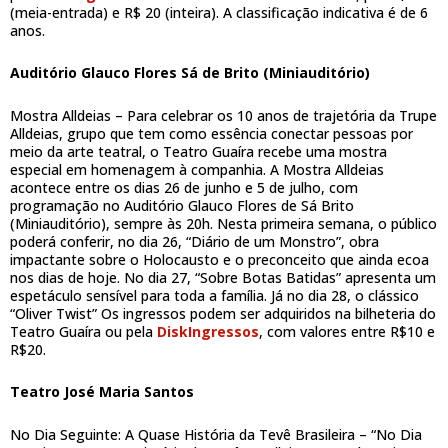
(meia-entrada) e R$ 20 (inteira). A classificação indicativa é de 6
anos.
Auditório Glauco Flores Sá de Brito (Miniauditório)
Mostra Alldeias – Para celebrar os 10 anos de trajetória da Trupe
Alldeias, grupo que tem como essência conectar pessoas por
meio da arte teatral, o Teatro Guaíra recebe uma mostra
especial em homenagem à companhia. A Mostra Alldeias
acontece entre os dias 26 de junho e 5 de julho, com
programação no Auditório Glauco Flores de Sá Brito
(Miniauditório), sempre às 20h. Nesta primeira semana, o público
poderá conferir, no dia 26, “Diário de um Monstro”, obra
impactante sobre o Holocausto e o preconceito que ainda ecoa
nos dias de hoje. No dia 27, “Sobre Botas Batidas” apresenta um
espetáculo sensível para toda a família. Já no dia 28, o clássico
“Oliver Twist” Os ingressos podem ser adquiridos na bilheteria do
Teatro Guaíra ou pela
DiskIngressos
, com valores entre R$10 e
R$20.
Teatro José Maria Santos
No Dia Seguinte: A Quase História da Tevê Brasileira – “No Dia