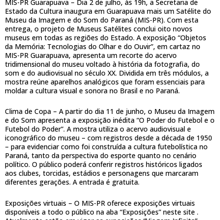
MIS-PR Guarapuava – Dia 2 de julho, às 19h, a Secretaria de
Estado da Cultura inaugura em Guarapuava mais um Satélite do
Museu da Imagem e do Som do Paraná (MIS-PR). Com esta
entrega, o projeto de Museus Satélites conclui oito novos
museus em todas as regiões do Estado. A exposição “Objetos
da Memória: Tecnologias do Olhar e do Ouvir”, em cartaz no
MIS-PR Guarapuava, apresenta um recorte do acervo
tridimensional do museu voltado à história da fotografia, do
som e do audiovisual no século XX. Dividida em três módulos, a
mostra reúne aparelhos analógicos que foram essenciais para
moldar a cultura visual e sonora no Brasil e no Paraná.
Clima de Copa – A partir do dia 11 de junho, o Museu da Imagem
e do Som apresenta a exposição inédita “O Poder do Futebol e o
Futebol do Poder”. A mostra utiliza o acervo audiovisual e
iconográfico do museu – com registros desde a década de 1950
– para evidenciar como foi construída a cultura futebolística no
Paraná, tanto da perspectiva do esporte quanto no cenário
político. O público poderá conferir registros históricos ligados
aos clubes, torcidas, estádios e personagens que marcaram
diferentes gerações. A entrada é gratuita.
Exposições virtuais – O MIS-PR oferece exposições virtuais
disponíveis a todo o público na aba “Exposições” neste site .