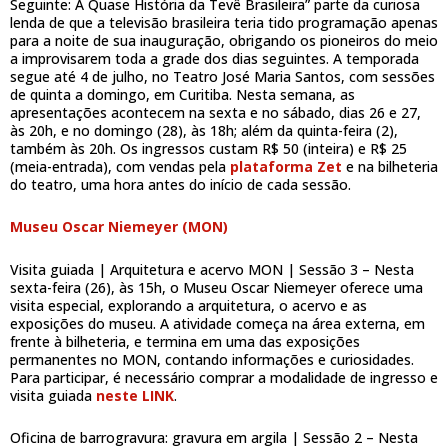
Seguinte: A Quase História da Tevê Brasileira” parte da curiosa
lenda de que a televisão brasileira teria tido programação apenas
para a noite de sua inauguração, obrigando os pioneiros do meio
a improvisarem toda a grade dos dias seguintes. A temporada
segue até 4 de julho, no Teatro José Maria Santos, com sessões
de quinta a domingo, em Curitiba. Nesta semana, as
apresentações acontecem na sexta e no sábado, dias 26 e 27,
às 20h, e no domingo (28), às 18h; além da quinta-feira (2),
também às 20h. Os ingressos custam R$ 50 (inteira) e R$ 25
(meia-entrada), com vendas pela
plataforma Zet
e na bilheteria
do teatro, uma hora antes do início de cada sessão.
Museu Oscar Niemeyer (MON)
Visita guiada | Arquitetura e acervo MON | Sessão 3 – Nesta
sexta-feira (26), às 15h, o Museu Oscar Niemeyer oferece uma
visita especial, explorando a arquitetura, o acervo e as
exposições do museu. A atividade começa na área externa, em
frente à bilheteria, e termina em uma das exposições
permanentes no MON, contando informações e curiosidades.
Para participar, é necessário comprar a modalidade de ingresso e
visita guiada
neste LINK
.
Oficina de barrogravura: gravura em argila | Sessão 2 – Nesta