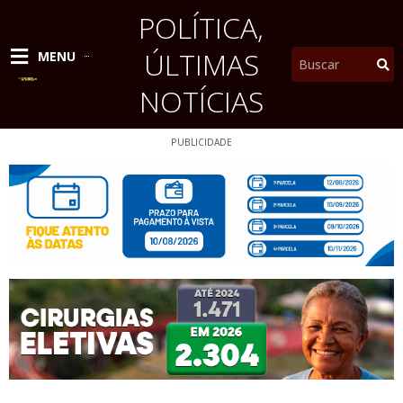
Ir
POLÍTICA
,
para
o
ÚLTIMAS
Pesquisar
MENU
conteúdo
NOTÍCIAS
PUBLICIDADE