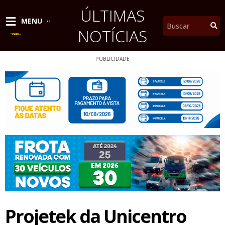
Ir
ÚLTIMAS
para
Pesquisar
MENU
o
NOTÍCIAS
conteúdo
PUBLICIDADE
Projetek da Unicentro