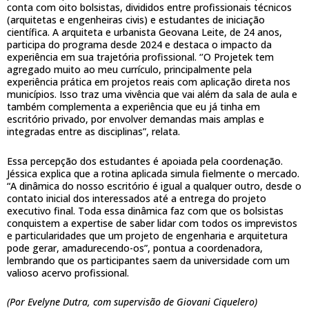
conta com oito bolsistas, divididos entre profissionais técnicos
(arquitetas e engenheiras civis) e estudantes de iniciação
científica. A arquiteta e urbanista Geovana Leite, de 24 anos,
participa do programa desde 2024 e destaca o impacto da
experiência em sua trajetória profissional. ‘’O Projetek tem
agregado muito ao meu currículo, principalmente pela
experiência prática em projetos reais com aplicação direta nos
municípios. Isso traz uma vivência que vai além da sala de aula e
também complementa a experiência que eu já tinha em
escritório privado, por envolver demandas mais amplas e
integradas entre as disciplinas”, relata.
Essa percepção dos estudantes é apoiada pela coordenação.
Jéssica explica que a rotina aplicada simula fielmente o mercado.
“A dinâmica do nosso escritório é igual a qualquer outro, desde o
contato inicial dos interessados até a entrega do projeto
executivo final. Toda essa dinâmica faz com que os bolsistas
conquistem a expertise de saber lidar com todos os imprevistos
e particularidades que um projeto de engenharia e arquitetura
pode gerar, amadurecendo-os”, pontua a coordenadora,
lembrando que os participantes saem da universidade com um
valioso acervo profissional.
(Por Evelyne Dutra, com supervisão de Giovani Ciquelero)