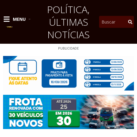
Ir
POLÍTICA
,
para
o
ÚLTIMAS
Pesquisar
MENU
conteúdo
NOTÍCIAS
PUBLICIDADE