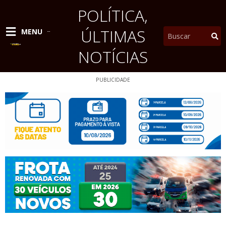
Ir
POLÍTICA
,
para
o
ÚLTIMAS
Pesquisar
MENU
conteúdo
NOTÍCIAS
PUBLICIDADE