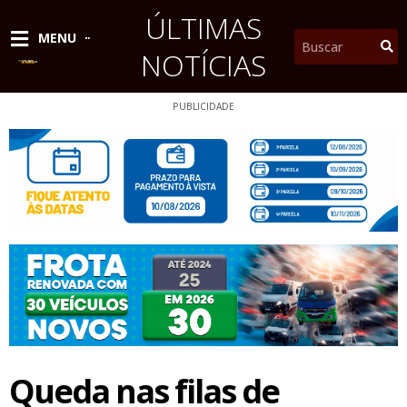
Ir
ÚLTIMAS
para
Pesquisar
MENU
o
NOTÍCIAS
conteúdo
PUBLICIDADE
Queda nas filas de