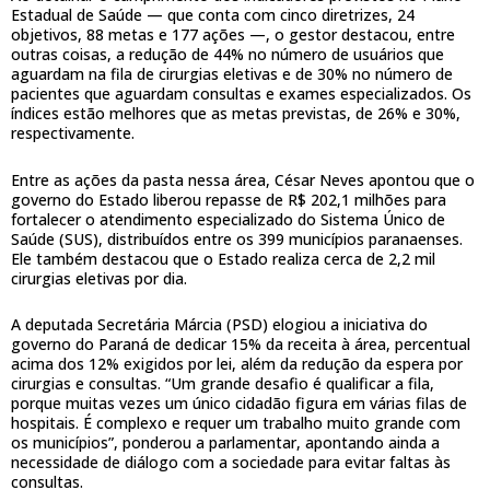
Estadual de Saúde — que conta com cinco diretrizes, 24
objetivos, 88 metas e 177 ações —, o gestor destacou, entre
outras coisas, a redução de 44% no número de usuários que
aguardam na fila de cirurgias eletivas e de 30% no número de
pacientes que aguardam consultas e exames especializados. Os
índices estão melhores que as metas previstas, de 26% e 30%,
respectivamente.
Entre as ações da pasta nessa área, César Neves apontou que o
governo do Estado liberou repasse de R$ 202,1 milhões para
fortalecer o atendimento especializado do Sistema Único de
Saúde (SUS), distribuídos entre os 399 municípios paranaenses.
Ele também destacou que o Estado realiza cerca de 2,2 mil
cirurgias eletivas por dia.
A deputada Secretária Márcia (PSD) elogiou a iniciativa do
governo do Paraná de dedicar 15% da receita à área, percentual
acima dos 12% exigidos por lei, além da redução da espera por
cirurgias e consultas. “Um grande desafio é qualificar a fila,
porque muitas vezes um único cidadão figura em várias filas de
hospitais. É complexo e requer um trabalho muito grande com
os municípios”, ponderou a parlamentar, apontando ainda a
necessidade de diálogo com a sociedade para evitar faltas às
consultas.