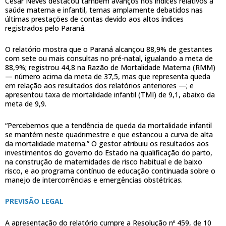
César Neves destacou também avanços nos índices relativos à
saúde materna e infantil, temas amplamente debatidos nas
últimas prestações de contas devido aos altos índices
registrados pelo Paraná.
O relatório mostra que o Paraná alcançou 88,9% de gestantes
com sete ou mais consultas no pré-natal, igualando a meta de
88,9%; registrou 44,8 na Razão de Mortalidade Materna (RMM)
— número acima da meta de 37,5, mas que representa queda
em relação aos resultados dos relatórios anteriores —; e
apresentou taxa de mortalidade infantil (TMI) de 9,1, abaixo da
meta de 9,9.
“Percebemos que a tendência de queda da mortalidade infantil
se mantém neste quadrimestre e que estancou a curva de alta
da mortalidade materna.” O gestor atribuiu os resultados aos
investimentos do governo do Estado na qualificação do parto,
na construção de maternidades de risco habitual e de baixo
risco, e ao programa contínuo de educação continuada sobre o
manejo de intercorrências e emergências obstétricas.
PREVISÃO LEGAL
A apresentação do relatório cumpre a Resolução nº 459, de 10