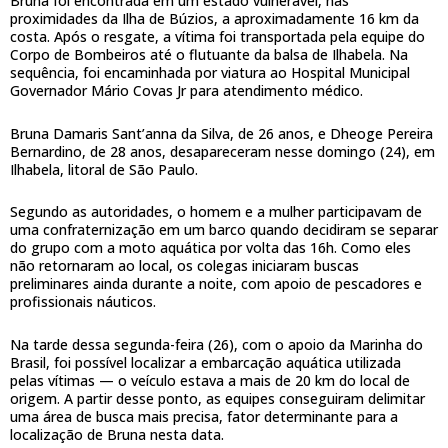
Bruna foi encontrada em um estado vulnerável, nas
proximidades da Ilha de Búzios, a aproximadamente 16 km da
costa. Após o resgate, a vítima foi transportada pela equipe do
Corpo de Bombeiros até o flutuante da balsa de Ilhabela. Na
sequência, foi encaminhada por viatura ao Hospital Municipal
Governador Mário Covas Jr para atendimento médico.
Bruna Damaris Sant’anna da Silva, de 26 anos, e Dheoge Pereira
Bernardino, de 28 anos, desapareceram nesse domingo (24), em
Ilhabela, litoral de São Paulo.
Segundo as autoridades, o homem e a mulher participavam de
uma confraternização em um barco quando decidiram se separar
do grupo com a moto aquática por volta das 16h. Como eles
não retornaram ao local, os colegas iniciaram buscas
preliminares ainda durante a noite, com apoio de pescadores e
profissionais náuticos.
Na tarde dessa segunda-feira (26), com o apoio da Marinha do
Brasil, foi possível localizar a embarcação aquática utilizada
pelas vítimas — o veículo estava a mais de 20 km do local de
origem. A partir desse ponto, as equipes conseguiram delimitar
uma área de busca mais precisa, fator determinante para a
localização de Bruna nesta data.