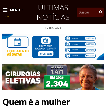
Ir
ÚLTIMAS
para
Pesquisar
MENU
o
NOTÍCIAS
conteúdo
PUBLICIDADE
Quem é a mulher