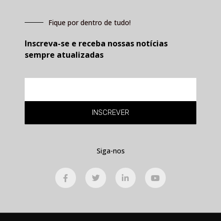
Fique por dentro de tudo!
Inscreva-se e receba nossas notícias
sempre atualizadas
E-
mail
INSCREVER
Siga-nos
F
T
L
Y
a
w
i
o
c
i
n
u
e
t
k
t
b
t
e
u
o
e
d
b
o
r
i
e