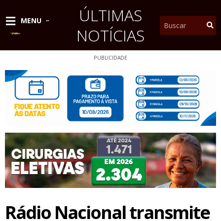
Ir
ÚLTIMAS
para
Pesquisar
MENU
o
NOTÍCIAS
conteúdo
PUBLICIDADE
Rádio Nacional transmite