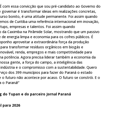
. É com essa convicção que sou pré-candidato ao Governo do
 governar é transformar ideias em realizações concretas,
urso bonito, é uma atitude permanente. Foi assim quando
emos de Curitiba uma referência internacional em inovação,
rtups, empresas e talentos. Foi assim quando
o da Caximba na Pirâmide Solar, mostrando que um passivo
 de energia limpa e economia para os cofres públicos. É
ponho aproveitar a extraordinária força da produção
para transformar resíduos orgânicos em biogás e
novável, renda, empregos e mais competitividade para
a potência. Agora precisa liderar também a economia da
nossa gente, a força do campo, a inteligência das
a indústria e o compromisso com a sustentabilidade. Quero
rviço dos 399 municípios para fazer do Paraná o estado
e o futuro não acontece por acaso. O futuro se constrói. E o
a o Paraná!”
g do Tupan e do parceiro Jornal Paraná
l para 2026