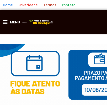
Ir
Home
Privacidade
Termos
contato
para
o
conteúdo
MENU