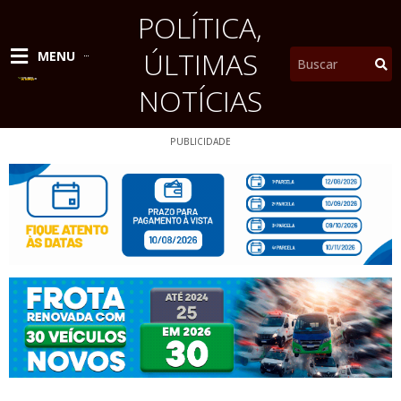
Ir
POLÍTICA
,
para
o
ÚLTIMAS
Pesquisar
MENU
conteúdo
NOTÍCIAS
PUBLICIDADE