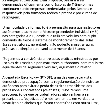
As antigas autoescolas, pela proposta, passam a ser
denominadas oficialmente como Escolas de Trânsito, mas
continuam sendo empresas credenciadas pelos Detrans e
responsáveis pela formação teórica e prática e por cursos de
reciclagem.
Uma novidade da formação é a permissão para que instrutores
autônomos atuem como Microempreendedor Individual (MEI)
nas categorias A e B, desde que utilizem veículos com duplo
comando de freios e sistema de monitoramento das aulas.
Esses instrutores, no entanto, não poderão ministrar aulas
práticas de direção para candidato menor de 18 anos.
“Sugerimos a convivência entre aulas práticas ministradas por
Escolas de Trânsito e por instrutores autônomos, com requisitos
equivalentes de segurança veicular”, argumenta o relator.
A deputada Erika Kokay (PT-DF), uma das que pediu vista,
demonstrou preocupação com a regulamentação do instrutor
autônomo para evitar a perda de direitos trabalhistas dos
profissionais contratados (celetistas). “Nós temos uma
preocupação de que os trabalhadores não venham a ser
precarizados, ‘pejotizados’ e nós tenhamos, em verdade, a
destruição de direitos que foram construídos com muita luta”,