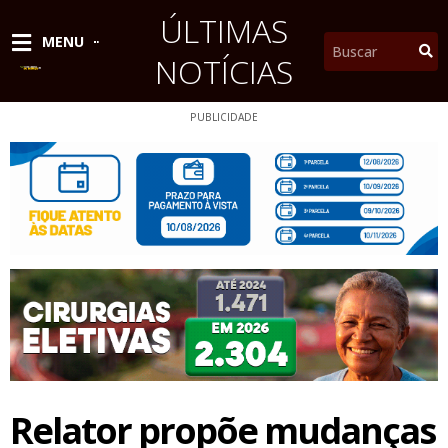
Ir
ÚLTIMAS
para
Pesquisar
MENU
o
NOTÍCIAS
conteúdo
PUBLICIDADE
Relator propõe mudanças