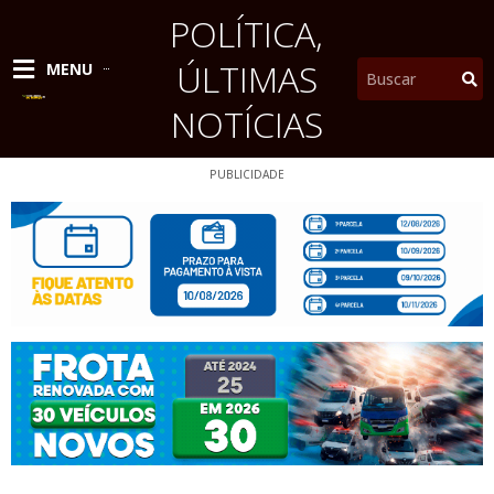
Ir
POLÍTICA
,
para
o
ÚLTIMAS
Pesquisar
MENU
conteúdo
NOTÍCIAS
PUBLICIDADE