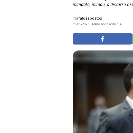
mandato, mudou, o discurso nest
Por
fatoseboatos
19/05/2026
Atualizado às 06:34