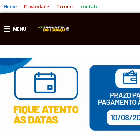
Ir
Home
Privacidade
Termos
contato
para
o
conteúdo
MENU