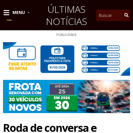
Ir
ÚLTIMAS
para
Pesquisar
MENU
o
NOTÍCIAS
conteúdo
PUBLICIDADE
Roda de conversa e