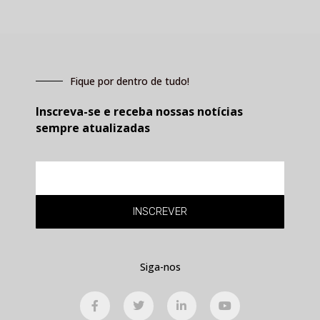
Fique por dentro de tudo!
Inscreva-se e receba nossas notícias
sempre atualizadas
E-
mail
INSCREVER
Siga-nos
F
T
L
Y
a
w
i
o
c
i
n
u