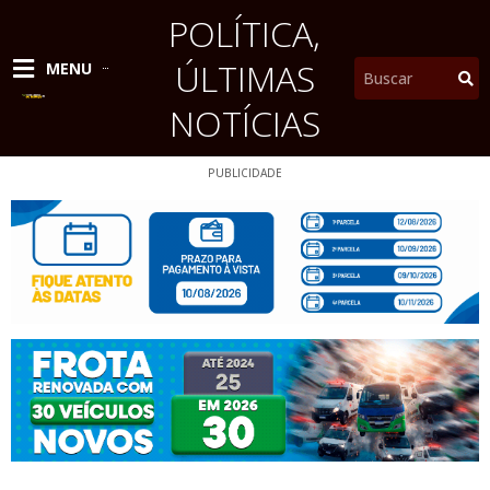
Ir
POLÍTICA
,
para
o
ÚLTIMAS
Pesquisar
MENU
conteúdo
NOTÍCIAS
PUBLICIDADE