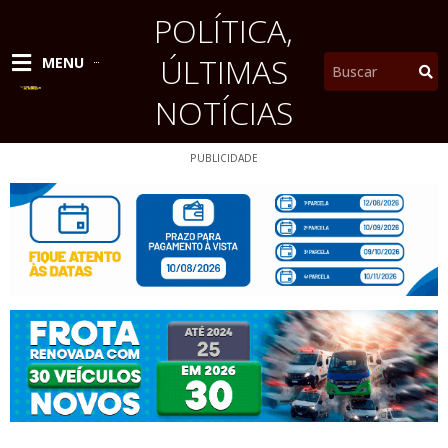
Ir
POLÍTICA
,
para
o
ÚLTIMAS
Pesquisar
MENU
conteúdo
NOTÍCIAS
PUBLICIDADE