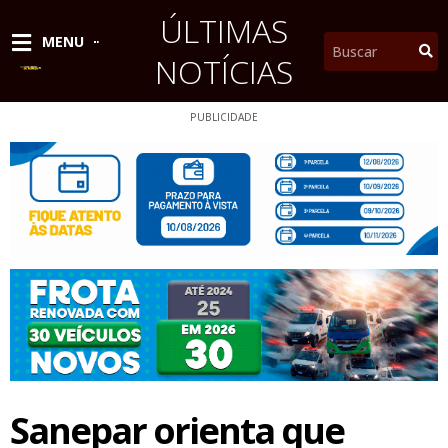
Ir
ÚLTIMAS
para
Pesquisar
MENU
o
NOTÍCIAS
conteúdo
PUBLICIDADE
Sanepar orienta que