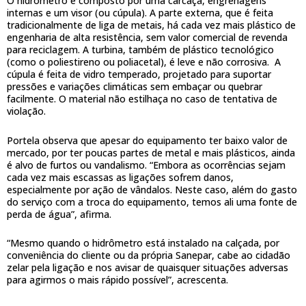
O hidrômetro é composto por uma carcaça, engrenagens
internas e um visor (ou cúpula). A parte externa, que é feita
tradicionalmente de liga de metais, há cada vez mais plástico de
engenharia de alta resistência, sem valor comercial de revenda
para reciclagem. A turbina, também de plástico tecnológico
(como o poliestireno ou poliacetal), é leve e não corrosiva. A
cúpula é feita de vidro temperado, projetado para suportar
pressões e variações climáticas sem embaçar ou quebrar
facilmente. O material não estilhaça no caso de tentativa de
violação.
Portela observa que apesar do equipamento ter baixo valor de
mercado, por ter poucas partes de metal e mais plásticos, ainda
é alvo de furtos ou vandalismo. “Embora as ocorrências sejam
cada vez mais escassas as ligações sofrem danos,
especialmente por ação de vândalos. Neste caso, além do gasto
do serviço com a troca do equipamento, temos ali uma fonte de
perda de água”, afirma.
“Mesmo quando o hidrômetro está instalado na calçada, por
conveniência do cliente ou da própria Sanepar, cabe ao cidadão
zelar pela ligação e nos avisar de quaisquer situações adversas
para agirmos o mais rápido possível”, acrescenta.