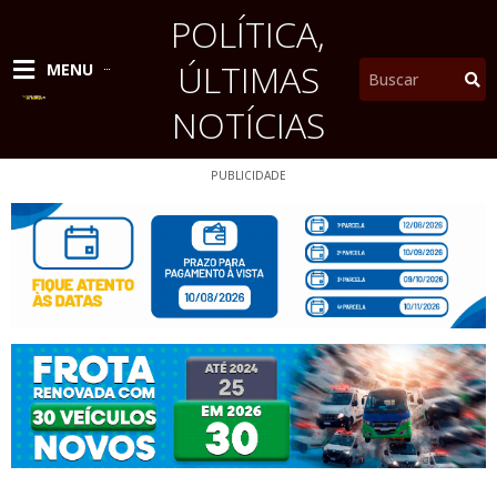
Ir
POLÍTICA
,
para
o
ÚLTIMAS
Pesquisar
MENU
conteúdo
NOTÍCIAS
PUBLICIDADE