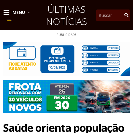
Ir
ÚLTIMAS
para
Pesquisar
MENU
o
NOTÍCIAS
conteúdo
PUBLICIDADE
Saúde orienta população