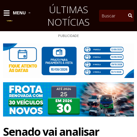
Ir
ÚLTIMAS
para
Pesquisar
MENU
o
NOTÍCIAS
conteúdo
PUBLICIDADE
Senado vai analisar