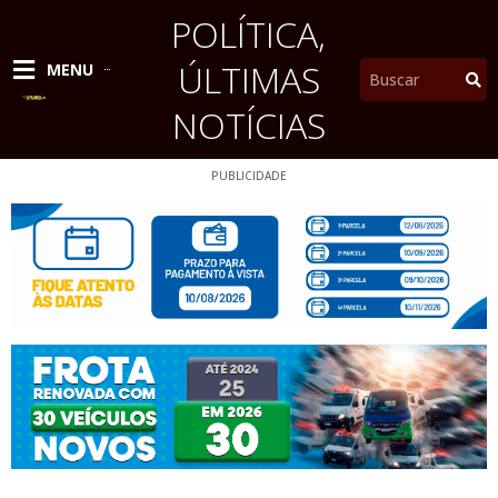
Ir
POLÍTICA
,
para
o
ÚLTIMAS
Pesquisar
MENU
conteúdo
NOTÍCIAS
PUBLICIDADE