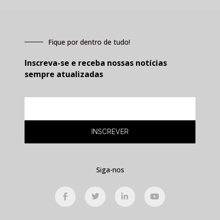
Fique por dentro de tudo!
Inscreva-se e receba nossas notícias
sempre atualizadas
E-
mail
INSCREVER
Siga-nos
F
T
L
Y
a
w
i
o
c
i
n
u
e
t
k
t