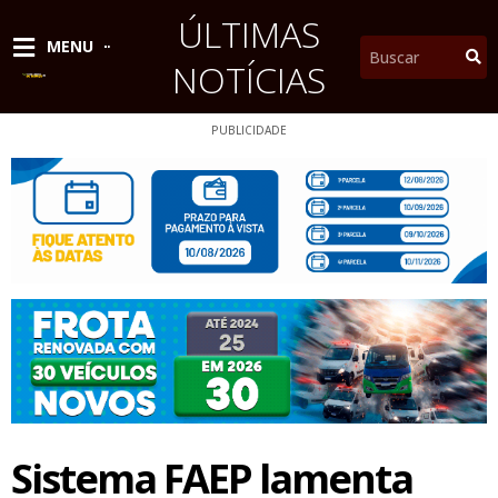
Ir
ÚLTIMAS
para
Pesquisar
MENU
o
NOTÍCIAS
conteúdo
PUBLICIDADE
Sistema FAEP lamenta