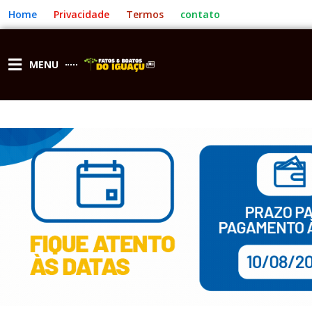
Ir
Home
Privacidade
Termos
contato
para
o
conteúdo
MENU