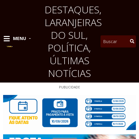
Ir
DESTAQUES
,
para
o
LARANJEIRAS
conteúdo
DO SUL
,
Pesquisar
MENU
POLÍTICA
,
ÚLTIMAS
NOTÍCIAS
PUBLICIDADE