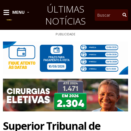
Ir
ÚLTIMAS
para
Pesquisar
MENU
o
NOTÍCIAS
conteúdo
PUBLICIDADE
Superior Tribunal de