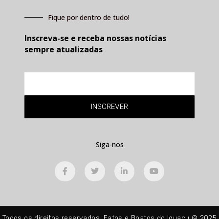
Fique por dentro de tudo!
Inscreva-se e receba nossas notícias
sempre atualizadas
E-
mail
INSCREVER
Siga-nos
F
T
L
Y
a
w
i
o
c
i
n
u
e
t
k
t
b
t
e
u
o
e
d
b
o
r
i
e
Todos os direitos reservados. Fatos e Boatos do Iguaçu © 2025