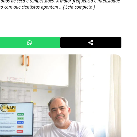
íodos de seca e tempestades. A maior frequência e intensidade
o com que cientistas apontem ...[ Leia completo ]