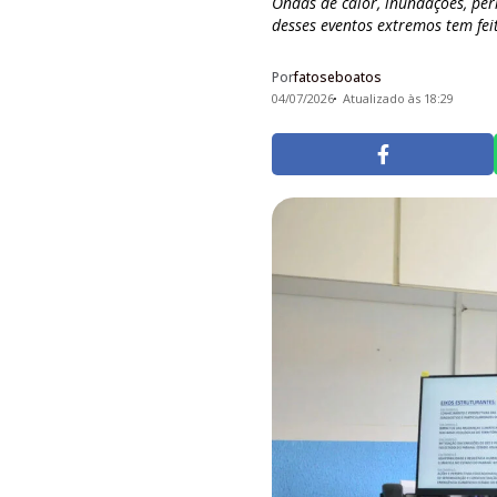
Ondas de calor, inundações, per
desses eventos extremos tem feit
Por
fatoseboatos
04/07/2026
Atualizado às 18:29