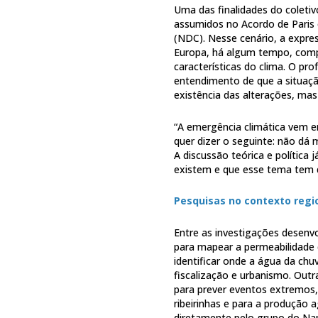
Uma das finalidades do coleti
assumidos no Acordo de Paris 
(NDC). Nesse cenário, a expres
Europa, há algum tempo, comp
características do clima. O pr
entendimento de que a situação
existência das alterações, mas 
“A emergência climática vem em 
quer dizer o seguinte: não dá 
A discussão teórica e política
existem e que esse tema tem qu
Pesquisas no contexto regi
Entre as investigações desenv
para mapear a permeabilidade
identificar onde a água da chu
fiscalização e urbanismo. Outr
para prever eventos extremos
ribeirinhas e para a produção 
diretamente pelo grupo do Na