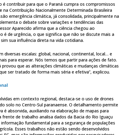
vo é contribuir para que o Paraná cumpra os compromissos
e na Contribuição Nacionalmente Determinada Brasileira
são emergência climática, já consolidada, principalmente na
lementa o debate sobre variações e tendências das
ofessor Aparecido afirma que a ciência chegou ao
 é de urgência, o que significa que não se discute mais a
sim sua influência direta na vida cotidiana.
diversas escalas: global, nacional, continental, local… e
mais para esperar. Nós temos que partir para ações de fato.
 já provou que as alterações climáticas e mudanças climáticas
e ser tratado de forma mais séria e efetiva”, explicou.
onal
olvidas em contexto regional, destaca-se o uso de drones
 do solo no Centro-Sul paranaense. O detalhamento permite
va é absorvida, auxiliando na elaboração de mapas para
a frente de trabalho analisa dados da Bacia do Rio Iguaçu
, informação fundamental para a segurança de populações
agrícola. Esses trabalhos não estão sendo desenvolvidos
pi-EC, mas são informações produzidas por pesquisadores