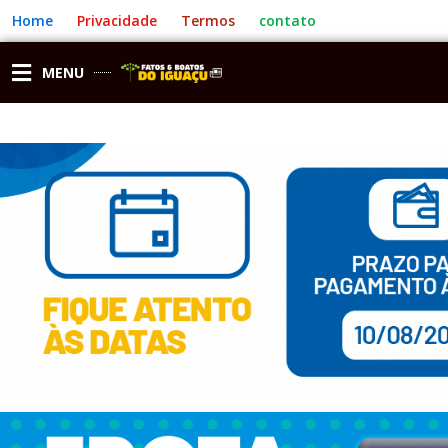
Ir
Home
Privacidade
Termos
contato
para
o
conteúdo
MENU