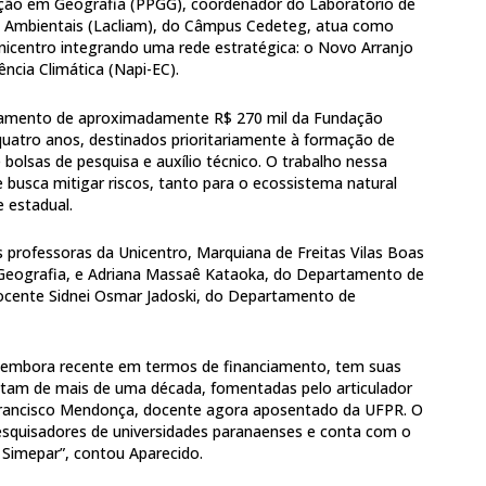
ão em Geografia (PPGG), coordenador do Laboratório de
s Ambientais (Lacliam), do Câmpus Cedeteg, atua como
Unicentro integrando uma rede estratégica: o Novo Arranjo
ncia Climática (Napi-EC).
iamento de aproximadamente R$ 270 mil da Fundação
quatro anos, destinados prioritariamente à formação de
olsas de pesquisa e auxílio técnico. O trabalho nessa
e busca mitigar riscos, tanto para o ecossistema natural
 estadual.
professoras da Unicentro, Marquiana de Freitas Vilas Boas
eografia, e Adriana Massaê Kataoka, do Departamento de
docente Sidnei Osmar Jadoski, do Departamento de
, embora recente em termos de financiamento, tem suas
atam de mais de uma década, fomentadas pelo articulador
 Francisco Mendonça, docente agora aposentado da UFPR. O
esquisadores de universidades paranaenses e conta com o
 Simepar”, contou Aparecido.