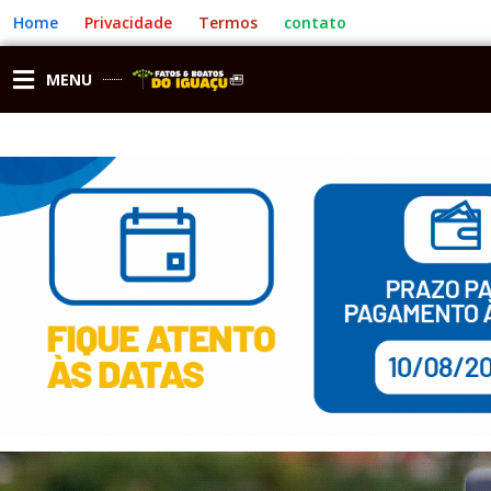
Ir
Home
Privacidade
Termos
contato
para
o
conteúdo
MENU