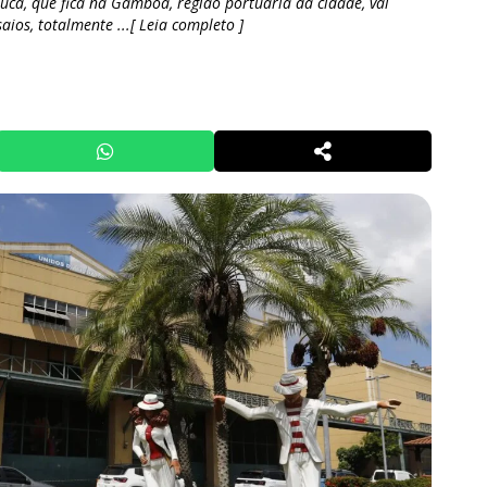
uca, que fica na Gamboa, região portuária da cidade, vai
os, totalmente ...[ Leia completo ]