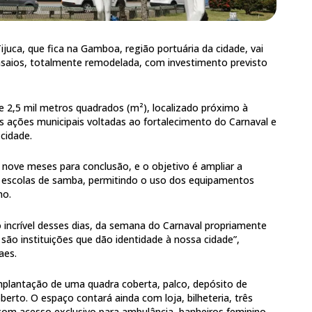
juca, que fica na Gamboa, região portuária da cidade, vai
saios, totalmente remodelada, com investimento previsto
2,5 mil metros quadrados (m²), localizado próximo à
s ações municipais voltadas ao fortalecimento do Carnaval e
 cidade.
nove meses para conclusão, e o objetivo é ampliar a
s escolas de samba, permitindo o uso dos equipamentos
no.
incrível desses dias, da semana do Carnaval propriamente
são instituições que dão identidade à nossa cidade”,
aes.
implantação de uma quadra coberta, palco, depósito de
berto. O espaço contará ainda com loja, bilheteria, três
com acesso exclusivo para ambulância, banheiros feminino,