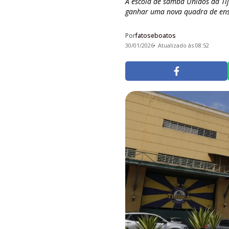
A escola de samba Unidos da Tij
ganhar uma nova quadra de ensai
Por
fatoseboatos
30/01/2026
Atualizado às 08:52