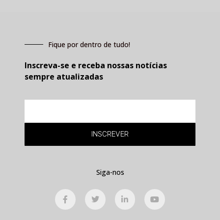
Fique por dentro de tudo!
Inscreva-se e receba nossas notícias
sempre atualizadas
E-
mail
INSCREVER
Siga-nos
F
T
L
Y
a
w
i
o
c
i
n
u
e
t
k
t