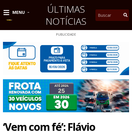
Ir
ÚLTIMAS
para
Pesquisar
MENU
o
NOTÍCIAS
conteúdo
PUBLICIDADE
‘Vem com fé’: Flávio