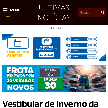
Ir
ÚLTIMAS
para
Pesquisar
MENU
o
NOTÍCIAS
conteúdo
PUBLICIDADE
Vestibular de Inverno da