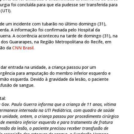
irurgia foi concluída para que ela pudesse ser transferida para
(UTI).
a de um incidente com tubarão no último domingo (31),
erda. A informação foi confirmada pelo Hospital da
uerra. A ocorrência aconteceu na tarde de domingo (31), na
 dos Guararapes, na Região Metropolitana do Recife, em
são da
CNN Brasil.
 dar entrada na unidade, a criança passou por um
ergência para amputação do membro inferior esquerdo e
mão esquerda. Devido à gravidade da lesão, o paciente
sfusão de sangue.
al:
) Gov. Paulo Guerra informa que a criança de 11 anos, vítima
ermanece internada na UTI Pediátrica, com quadro de saúde
a unidade, ontem, a criança passou por procedimento cirúrgico
de membro inferior esquerdo e para tratamento de fratura
nsão da lesão, o paciente precisou receber transfusão de