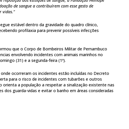
de reposição dos estoques de sangue, a Fundação Hemope
 doação de sangue a contribuírem com esse gesto de
r vidas.”
segue estável dentro da gravidade do quadro clínico,
ecebendo profilaxia para prevenir possíveis infecções
ormou que o Corpo de Bombeiros Militar de Pernambuco
ências envolvendo incidentes com animais marinhos no
omingo (31) e a segunda-feira (1º).
onde ocorreram os incidentes estão incluídas no Decreto
lerta para o risco de incidentes com tubarões e outros
 orienta a população a respeitar a sinalização existente nas
es dos guarda-vidas e evitar o banho em áreas consideradas