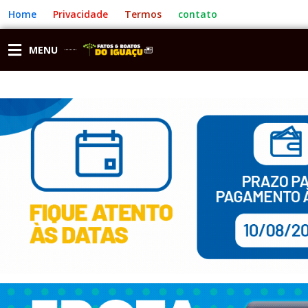
Ir
Home
Privacidade
Termos
contato
para
o
conteúdo
MENU