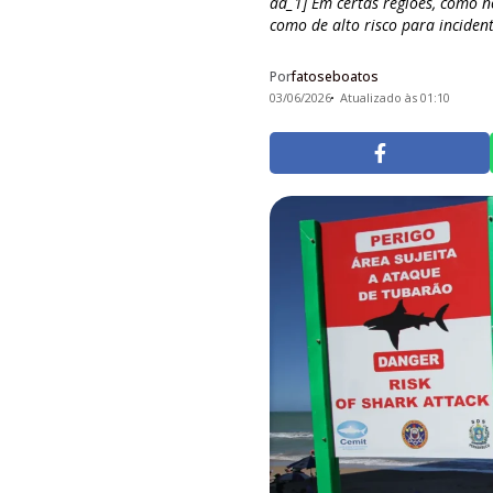
ad_1] Em certas regiões, como no
como de alto risco para inciden
Por
fatoseboatos
03/06/2026
Atualizado às 01:10