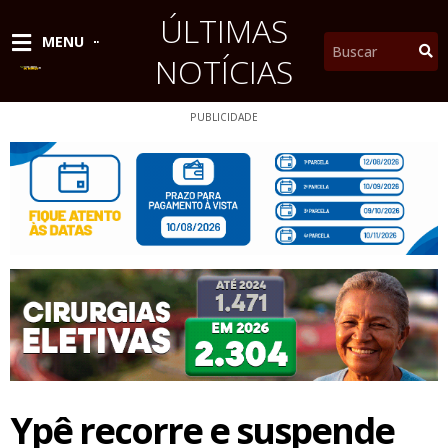
Ir
ÚLTIMAS
para
Pesquisar
MENU
o
NOTÍCIAS
conteúdo
PUBLICIDADE
Ypê recorre e suspende