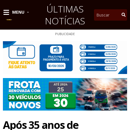
Ir
ÚLTIMAS
para
Pesquisar
MENU
o
NOTÍCIAS
conteúdo
PUBLICIDADE
Após 35 anos de