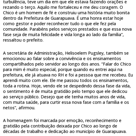
turbulência, teve um dia em que ele estava fazendo orações e
rezando o terço. Aquilo me fortaleceu e me deu coragem. O
Chico é um homem de fé e construiu uma história muito bonita
dentro da Prefeitura de Guarapuava. É uma honra estar hoje
como gestor e poder reconhecer tudo o que ele fez pela
comunidade. Parabéns pelos serviços prestados e que essa nova
fase seja de muita felicidade e vida longa ao lado da família”,
ressaltou o prefeito.
A secretária de Administração, Helisoelem Pugsley, também se
emocionou ao falar sobre a convivência e os ensinamentos
compartilhados pelo servidor ao longo dos anos. “Falar do Chico
para mim é muito especial, porque quando eu entrei aqui na
prefeitura, ele já atuava no RH e foi a pessoa que me recebeu. Eu
aprendi muito com ele. Ele me passou todos os ensinamentos,
toda a rotina. Hoje, vendo ele se despedindo dessa fase da vida,
o sentimento é de muita gratidão pelo tempo que ele dedicou
ao serviço público. Desejo que ele tenha muitos anos de vida,
com muita saúde, para curtir essa nova fase com a família e os
netos”, afirmou.
A homenagem foi marcada por emoção, reconhecimento e
gratidão pela contribuição deixada por Chico ao longo de
décadas de trabalho e dedicação ao município de Guarapuava.