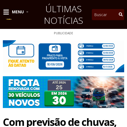
Ir
ÚLTIMAS
para
Pesquisar
MENU
o
NOTÍCIAS
conteúdo
PUBLICIDADE
Com previsão de chuvas,