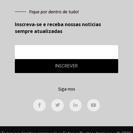
Fique por dentro de tudo!
Inscreva-se e receba nossas notícias
sempre atualizadas
E-
mail
INSCREVER
Siga-nos
F
T
L
Y
a
w
i
o
c
i
n
u
e
t
k
t
b
t
e
u
o
e
d
b
o
r
i
e