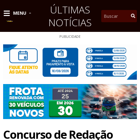
Ir
ÚLTIMAS
para
Pesquisar
MENU
o
NOTÍCIAS
conteúdo
PUBLICIDADE
Concurso de Redação