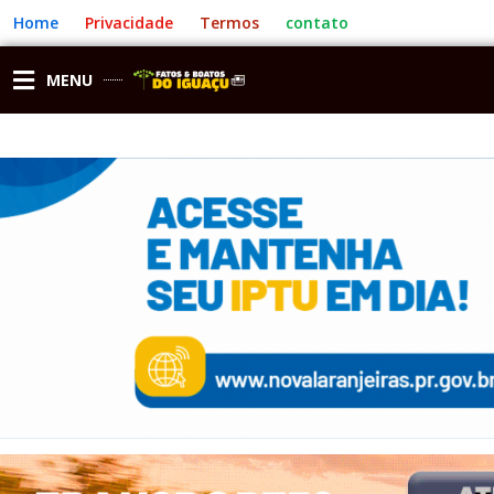
Ir
Home
Privacidade
Termos
contato
para
o
conteúdo
MENU