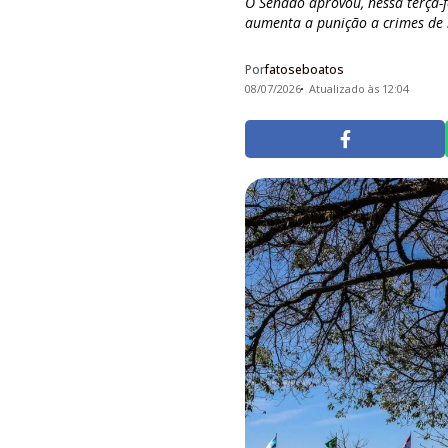
O Senado aprovou, nessa terça-f
aumenta a punição a crimes de .
Por
fatoseboatos
08/07/2026
Atualizado às 12:04