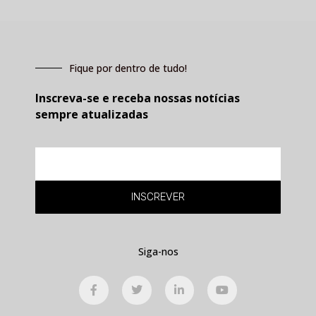
Fique por dentro de tudo!
Inscreva-se e receba nossas notícias
sempre atualizadas
E-
mail
INSCREVER
Siga-nos
F
T
L
Y
a
w
i
o
c
i
n
u
e
t
k
t