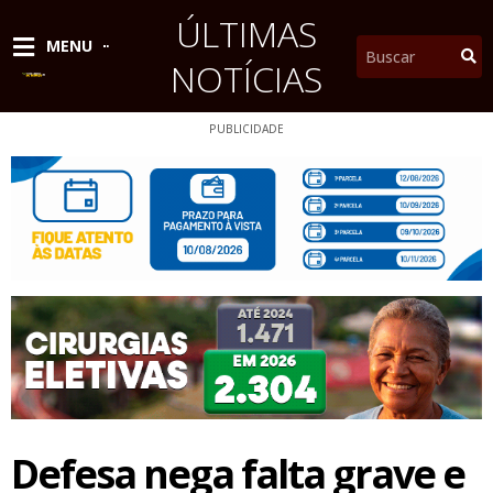
Ir
ÚLTIMAS
para
Pesquisar
MENU
o
NOTÍCIAS
conteúdo
PUBLICIDADE
Defesa nega falta grave e