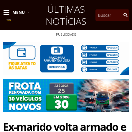
Ir
ÚLTIMAS
para
Pesquisar
MENU
o
NOTÍCIAS
conteúdo
PUBLICIDADE
Ex-marido volta armado e