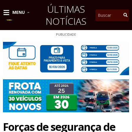
Ir
ÚLTIMAS
para
Pesquisar
MENU
o
NOTÍCIAS
conteúdo
PUBLICIDADE
Forças de segurança de