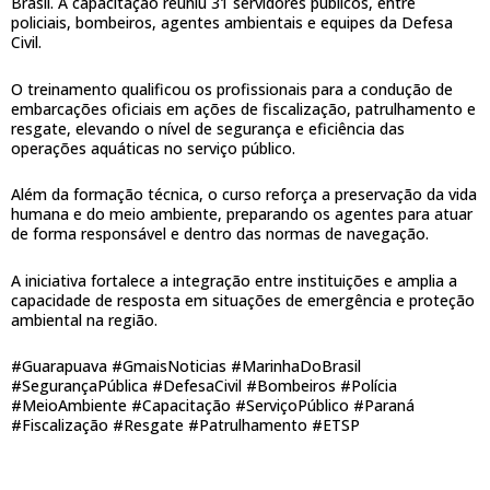
Brasil. A capacitação reuniu 31 servidores públicos, entre
policiais, bombeiros, agentes ambientais e equipes da Defesa
Civil.
O treinamento qualificou os profissionais para a condução de
embarcações oficiais em ações de fiscalização, patrulhamento e
resgate, elevando o nível de segurança e eficiência das
operações aquáticas no serviço público.
Além da formação técnica, o curso reforça a preservação da vida
humana e do meio ambiente, preparando os agentes para atuar
de forma responsável e dentro das normas de navegação.
A iniciativa fortalece a integração entre instituições e amplia a
capacidade de resposta em situações de emergência e proteção
ambiental na região.
#Guarapuava #GmaisNoticias #MarinhaDoBrasil
#SegurançaPública #DefesaCivil #Bombeiros #Polícia
#MeioAmbiente #Capacitação #ServiçoPúblico #Paraná
#Fiscalização #Resgate #Patrulhamento #ETSP