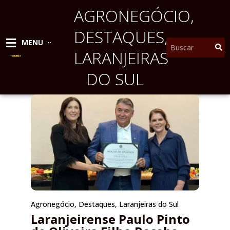
Ir
AGRONEGÓCIO
,
para
o
DESTAQUES
,
conteúdo
Pesquisar
MENU
LARANJEIRAS
DO SUL
Agronegócio
,
Destaques
,
Laranjeiras do Sul
Laranjeirense Paulo Pinto